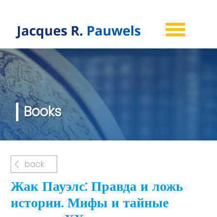
Books
back
Жак Пауэлс: Правда и ложь
истории. Мифы и тайные